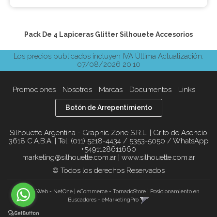
Pack De 4 Lapiceras Glitter Silhouete
Accesorios
Los precios publicados incluyen IVA
Última Actualización:
07/08/2026 20:10
Promociones
Nosotros
Marcas
Documentos
Links
Botón de Arrepentimiento
Silhouette Argentina - Graphic Zone S.R.L. | Grito de Asencio
3618 C.A.B.A. | Tel:
(011) 5218-4434 / 5353-5050 / WhatsApp
+5491128611660
marketing@silhouette.com.ar
|
www.silhouette.com.ar
© Todos los derechos Reservados
Diseño Web - NetOne
|
eCommerce - TornadoStore
|
Posicionamiento en
Buscadores - eMarketingPro