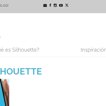
0,00
)
é es Silhouette?
Inspiració
LHOUETTE