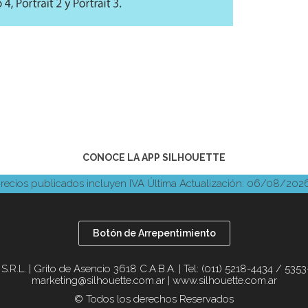
CONOCE LA APP SILHOUETTE
recios publicados incluyen IVA
Última Actualización: 06/08/202
Botón de Arrepentimiento
.R.L. | Grito de Asencio 3618 C.A.B.A. | Tel:
(011) 5218-4434 / 53
marketing@silhouette.com.ar
|
www.silhouette.com.ar
© Todos los derechos Reservados