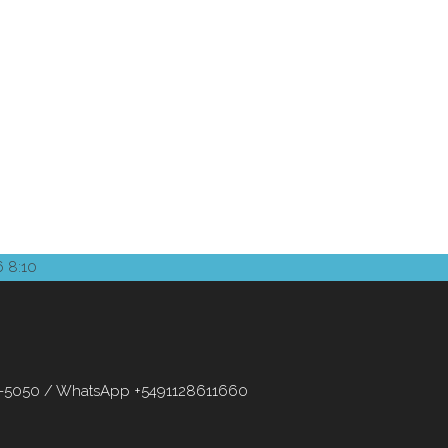
6 8:10
53-5050 / WhatsApp +5491128611660